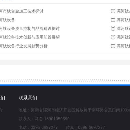
河市钛合金加工技术探讨
漯河钛
河钛设备
漯河钛
河钛设备质量控制与品牌建设探讨
漯河钛
河钛设备技术创新与应用前景展望
漯河钛
河钛设备行业发展趋势分析
漯河钛
我们
联系我们
介
地址：河南省漯河市经济开发区解放路于南环路交叉口南100
联系人：马总 18901050390
电话：0395-6697277 传真：0395-6697277