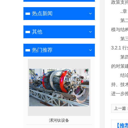
政策支
..
热点新闻
第二
模与结构 
其他
第
3.2.
热门推荐
第四
的对策
结
持、技
进一步
上一篇
极
漯河钛设备
漯河镀
【推