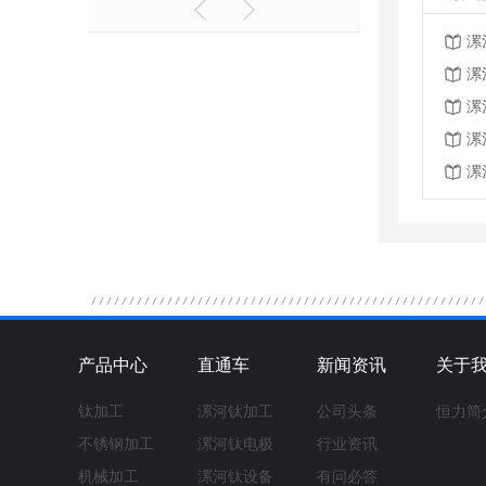
漯
漯
漯
漯
漯
产品中心
直通车
新闻资讯
关于
钛加工
漯河钛加工
公司头条
恒力简
不锈钢加工
漯河钛电极
行业资讯
机械加工
漯河钛设备
有问必答