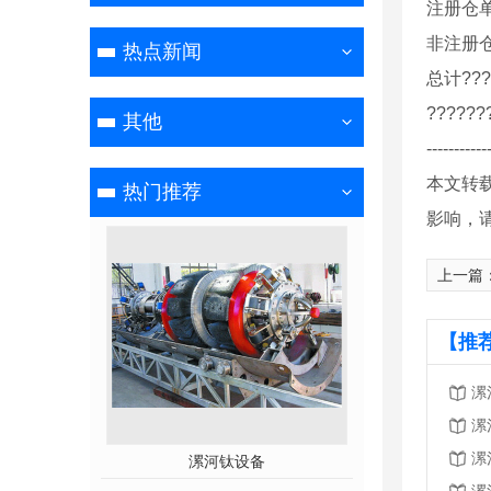
注册仓单 3
非注册仓单 
热点新闻
总计????
??????
其他
-----------
本文转
热门推荐
影响，
上一篇
【推
漯
漯
漯
极
漯河钛设备
漯河镀