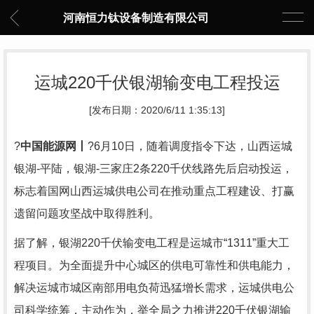
河南恒力钛设备制造有限公司
运城220千伏银湖输变电工程投运
[发布日期：2020/6/11 1:35:13]
?
中国能源网丨
?
6
月
10
日，随着调度指令下达，山西运城
银湖
-
平陆，银湖
-
三家庄
2
条
220
千伏线路先后启动投运，
标志着国网山西运城供电公司在推动重点工程建设、打赢
遗留问题攻坚战中取得胜利。
据了解，银湖
220
千伏输变电工程是运城市“
1311
”重大工
程项目。为全面提升中心城区的供电可靠性和供电能力，
解决运城市城区南部用电负荷迅猛增长需求，运城供电公
司科学统筹，主动作为，举全局之力推进
220
千伏银湖输