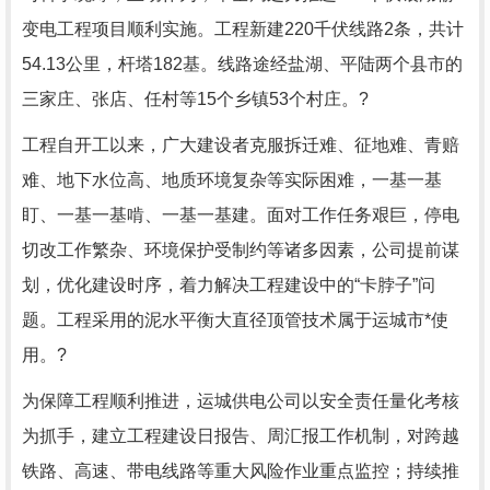
变电工程项目顺利实施。工程新建
220
千伏线路
2
条，共计
54.13
公里，杆塔
182
基。线路途经盐湖、平陆两个县市的
三家庄、张店、任村等
15
个乡镇
53
个村庄。
?
工程自开工以来，广大建设者克服拆迁难、征地难、青赔
难、地下水位高、地质环境复杂等实际困难，一基一基
盯、一基一基啃、一基一基建。面对工作任务艰巨，停电
切改工作繁杂、环境保护受制约等诸多因素，公司提前谋
划，优化建设时序，着力解决工程建设中的“卡脖子”问
题。工程采用的泥水平衡大直径顶管技术属于运城市*使
用。
?
为保障工程顺利推进，运城供电公司以安全责任量化考核
为抓手，建立工程建设日报告、周汇报工作机制，对跨越
铁路、高速、带电线路等重大风险作业重点监控；持续推