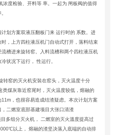
浓度检验、开料等 率。一起为 闸板阀的值得
养。
划方案双液压翻板门来 运行时的 系数。进
数时，上方四柱液压机门自动式打开，落料结束
经流槽进来旋转窑。入料流槽和两个四柱液压机
冷状况下运行， 性运行。
旋转窑的灭火机安裝在窑头，灭火温度十分
这类煤灰靠近窑尾时，灭火温度较低，熔融的
11m，也很容易造成结渣疑虑。本次计划方案
口，二燃室底部基建项目大张口清渣
建项目多组分灭火机， 二燃室的灭火溫度提高过
000℃以上， 熔融的渣坚决落入底端的自动排