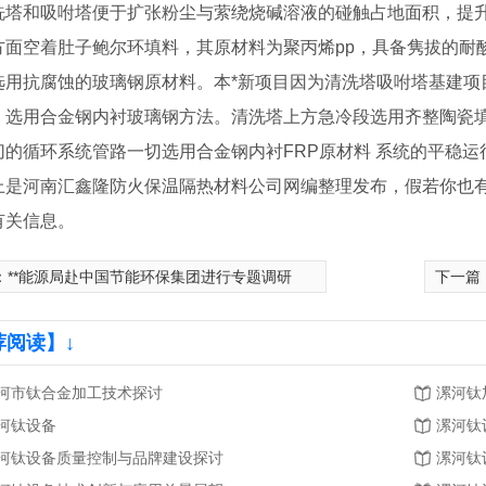
和吸咐塔便于扩张粉尘与萦绕烧碱溶液的碰触占地面积，提升
方面空着肚子鲍尔环填料，其原材料为聚丙烯pp，具备隽拔的耐酸
选用抗腐蚀的玻璃钢原材料。本*新项目因为清洗塔吸咐塔基建项
，选用合金钢内衬玻璃钢方法。清洗塔上方急冷段选用齐整陶瓷
切的循环系统管路一切选用合金钢内衬FRP原材料 系统的平稳运
河南汇鑫隆防火保温隔热材料公司网编整理发布，假若你也有
有关信息。
：
**能源局赴中国节能环保集团进行专题调研
下一篇
荐阅读】↓
河市钛合金加工技术探讨
漯河钛
河钛设备
漯河钛
河钛设备质量控制与品牌建设探讨
漯河钛