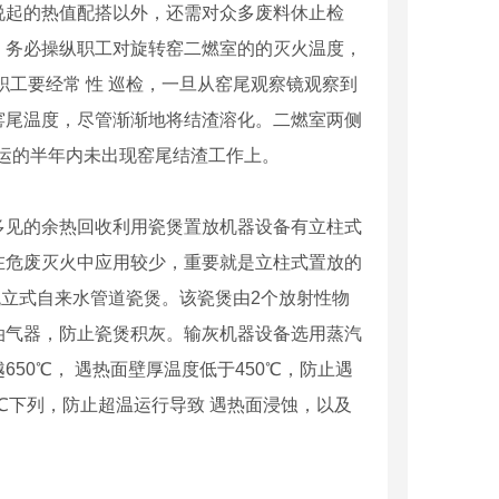
说起的热值配搭以外，还需对众多废料休止检
，务必操纵职工对旋转窑二燃室的的灭火温度，
工要经常 性 巡检，一旦从窑尾观察镜观察到
窑尾温度，尽管渐渐地将结渣溶化。二燃室两侧
运的半年内未出现窑尾结渣工作上。
见的余热回收利用瓷煲置放机器设备有立柱式
在危废灭火中应用较少，重要就是立柱式置放的
统立式自来水管道瓷煲。该瓷煲由2个放射性物
油气器，防止瓷煲积灰。输灰机器设备选用蒸汽
50℃， 遇热面壁厚温度低于450℃，防止遇
℃下列，防止超温运行导致 遇热面浸蚀，以及