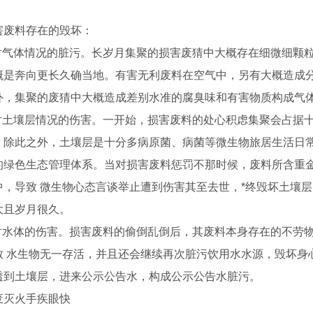
料存在的毁坏：
气体情况的脏污。长岁月集聚的损害废猜中大概存在细微细颗粒
概是奔向更长久确当地。有害无利废料在空气中，另有大概造成
外，集聚的废猜中大概造成差别水准的腐臭味和有害物质构成气
土壤层情况的伤害。一开始，损害废料的处心积虑集聚会占据十
。除此之外，土壤层是十分多病原菌、病菌等微生物旅居生活日
的绿色生态管理体系。当对损害废料惩罚不那时候，废料所含重
中，导致 微生物心态言谈举止遭到伤害其至去世，*终毁坏土壤
大且岁月很久。
水体的伤害。损害废料的偷倒乱倒后，其废料本身存在的不劳物
致 水生物无一存活，并且还会继续再次脏污饮用水水源，毁坏身
透到土壤层，进来公示公告水，构成公示公告水脏污。
灭火手疾眼快