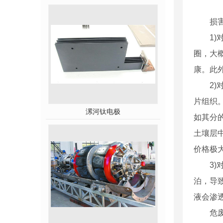
损害废
1)对
圈，大
康。此
2)对
片组织
漯河钛电极
如其分
土壤层
价格极
3)对
泊，导
液会渗
危废