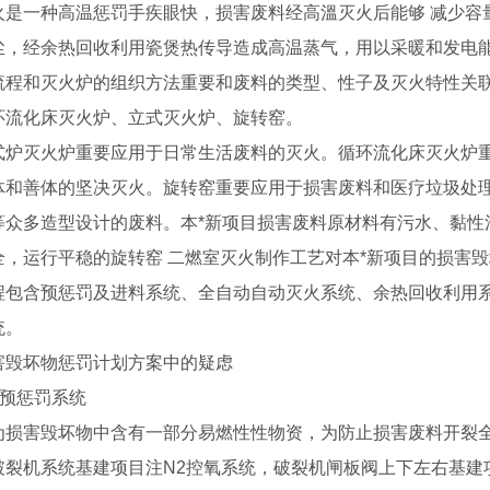
一种高温惩罚手疾眼快，损害废料经高溫灭火后能够 减少容
尘，经余热回收利用瓷煲热传导造成高温蒸气，用以采暖和发电
流程和灭火炉的组织方法重要和废料的类型、性子及灭火特性关
环流化床灭火炉、立式灭火炉、旋转窑。
灭火炉重要应用于日常生活废料的灭火。循环流化床灭火炉重
体和善体的坚决灭火。旋转窑重要应用于损害废料和医疗垃圾处理
等众多造型设计的废料。本*新项目损害废料原材料有污水、黏性
全，运行平稳的旋转窑 二燃室灭火制作工艺对本*新项目的损害
程包含预惩罚及进料系统、全自动自动灭火系统、余热回收利用
统。
坏物惩罚计划方案中的疑虑
 预惩罚系统
害毁坏物中含有一部分易燃性性物资，为防止损害废料开裂全
破裂机系统基建项目注N2控氧系统，破裂机闸板阀上下左右基建