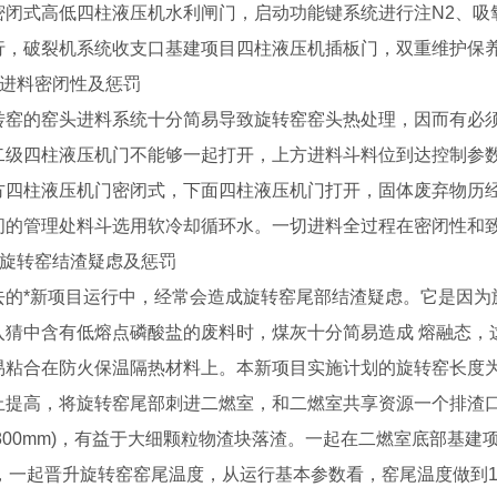
密闭式高低四柱液压机水利闸门，启动功能键系统进行注N2、吸氧
行，破裂机系统收支口基建项目四柱液压机插板门，双重维护保
 进料密闭性及惩罚
的窑头进料系统十分简易导致旋转窑窑头热处理，因而有必须计
二级四柱液压机门不能够一起打开，上方进料斗料位到达控制参
方四柱液压机门密闭式，下面四柱液压机门打开，固体废弃物历
间的管理处料斗选用软冷却循环水。一切进料全过程在密闭性和致
 旋转窑结渣疑虑及惩罚
*新项目运行中，经常会造成旋转窑尾部结渣疑虑。它是因为
入猜中含有低熔点磷酸盐的废料时，煤灰十分简易造成 熔融态，
易粘合在防火保温隔热材料上。本新项目实施计划的旋转窑长度为
止提高，将旋转窑尾部刺进二燃室，和二燃室共享资源一个排渣
0X800mm)，有益于大细颗粒物渣块落渣。一起在二燃室底部基
℃，一起晋升旋转窑窑尾温度，从运行基本参数看，窑尾温度做到1