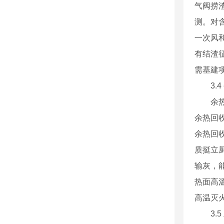
气阀捞
测。对
一次风
有结渣
需基建
3.4
余热回
余热回
余热回
质挺立
输灰，
热面高
高温灭
3.5