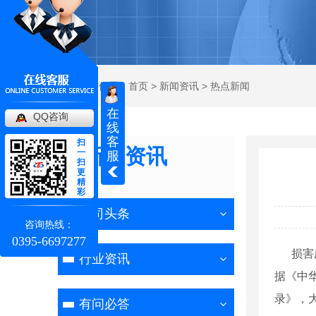
当前位置：
首页
>
新闻资讯
>
热点新闻
在
QQ咨询
线
客
扫
新闻资讯
一
服
扫
更
NEWS
精
彩
公司头条
咨询热线：
0395-6697277
损害废
行业资讯
据《中
录》，
有问必答