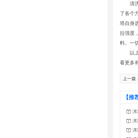
清洗塔
了各个
塔自身
拉强度
料。一
以上是
看更多
上一篇
【推
漯
漯
漯