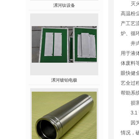
灭火是
漯河钛设备
高温粉
产工艺
炉、循
井式炉
用于液
体废料
眼快健
漯河镀铂电极
艺全过
帮助系
损害毁
3.1
因为损
情况，