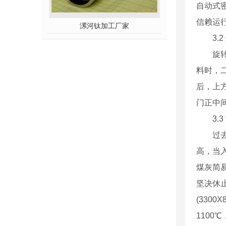
自动式
信赖运
漯河钛加工厂家
3.2
旋转窑
料时，
后，上
门正中
3.3
过去的
高，当
煤灰简
坚决休
(330
1100