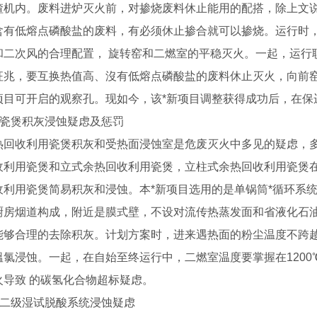
渣机内。废料进炉灭火前，对掺烧废料休止能用的配搭，除上文
含有低熔点磷酸盐的废料，有必须休止掺合就可以掺烧。运行时
和二次风的合理配置， 旋转窑和二燃室的平稳灭火。一起，运行职
征兆，要互换热值高、沒有低熔点磷酸盐的废料休止灭火，向前
项目可开启的观察孔。现如今，该*新项目调整获得成功后，在保
 瓷煲积灰浸蚀疑虑及惩罚
收利用瓷煲积灰和受热面浸蚀室是危废灭火中多见的疑虑，多
收利用瓷煲和立式余热回收利用瓷煲，立柱式余热回收利用瓷煲
收利用瓷煲简易积灰和浸蚀。本*新项目选用的是单锅筒*循环系
厨房烟道构成，附近是膜式壁，不设对流传热蒸发面和省液化石
能够合理的去除积灰。计划方案时，进来遇热面的粉尘温度不跨越6
溫氯浸蚀。一起，在自始至终运行中，二燃室温度要掌握在1200
火导致 的碳氢化合物超标疑虑。
 二级湿试脱酸系统浸蚀疑虑