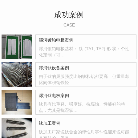
成功案例
CASE
漯河镀铂电极案例
漯河镀铂电极基材： 钛 (TA1, TA2),形 状：个性
化定制（可…
漯河钛设备案例
由于钛的屈服强度比钢铁和铝都要高，但重量却
比同体积钢铁轻…
漯河钛电极案例
钛具有比重轻、强度好、抗腐蚀、性能好的特
点，尤其是抗湿氯…
钛加工案例
钛加工厂家说钛合金的弹性对零件性能来说可能
是有益的，但是…